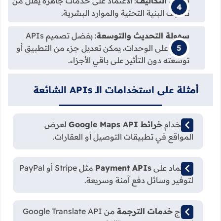
تقليل التكاليف
: الاعتماد على خدمات جاهزة يقلل من
تكاليف البنية التحتية والموارد البشرية.
سهولة التحديث والتوسعة
: بفضل تصميم APIs
القائم على الوحدات، يمكن تعديل جزء من التطبيق أو
توسعته دون التأثير على باقي الأجزاء.
أمثلة على استخدامات الـ APIs الشائعة
استخدام
خرائط Google Maps API
لعرض
المواقع في تطبيقات التوصيل أو العقارات.
الاعتماد على
Payment APIs
مثل Stripe أو PayPal
لتوفير وسائل دفع آمنة وسريعة.
إدماج
خدمات الترجمة
من Google Translate API