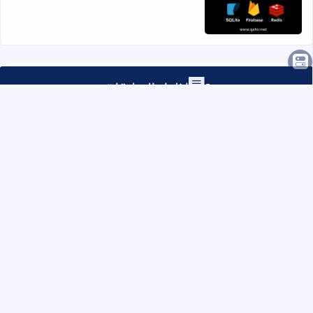
اقرأ المزيد عن انواع قواعد بيانات الويب
إظهار التعليقات
تابعنا على
تابعنا على whatsapp
تابعنا على telegram
تابعنا على youtube
تابعنا على x
الرئيسية
من نحن
اتصل بنا
سياسة الخصوصية
جميع الحقوق محفوظة ©
2026
قاهر